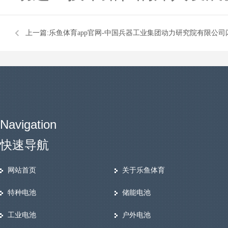
上一篇:
乐鱼体育app官网-中国兵器工业集团动力研究院有限公司闪
圳核博会
Navigation
快速导航
网站首页
关于乐鱼体育
特种电池
储能电池
工业电池
户外电池