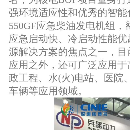
强环境适应性和优秀的智能
550GF应急柴油发电机组，
应急启动快、冷启动性能优
源解决方案的焦点之一，目
应用之外，还可广泛应用于
政工程、水(火)电站、医
车辆等应用领域。