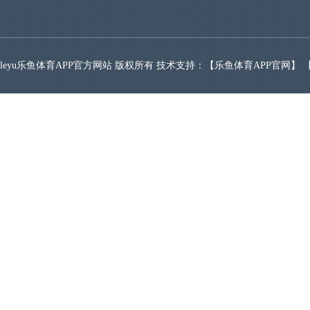
leyu乐鱼体育APP官方网站 版权所有 技术支持：【
乐鱼体育APP官网
】 