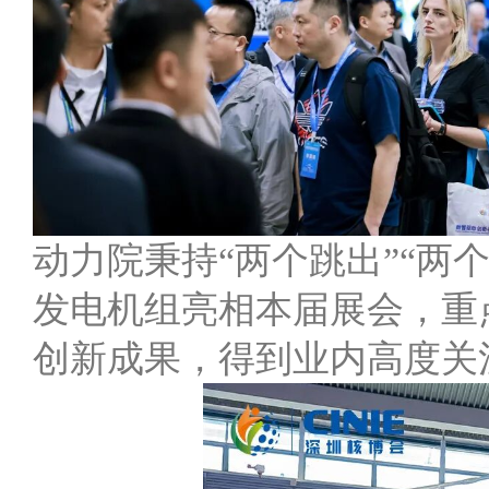
动力院秉持“两个跳出”“两个
发电机组亮相本届展会，重
创新成果，得到业内高度关