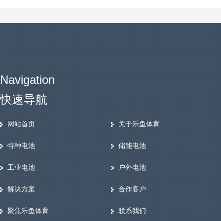
Navigation
快速导航
网站首页
关于乐鱼体育
特种电池
储能电池
工业电池
户外电池
解决方案
合作客户
聚焦乐鱼体育
联系我们