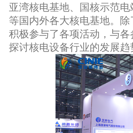
亚湾核电基地、国核示范电
等国内外各大核电基地。除
积极参与了各项活动，与各
探讨核电设备行业的发展趋