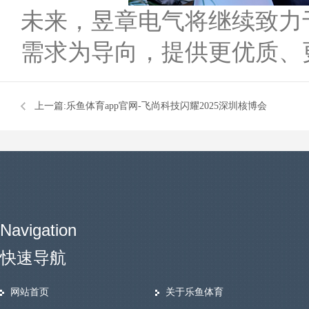
未来，昱章电气将继续致力
需求为导向，提供更优质、
上一篇:
乐鱼体育app官网-飞尚科技闪耀2025深圳核博会
Navigation
快速导航
网站首页
关于乐鱼体育