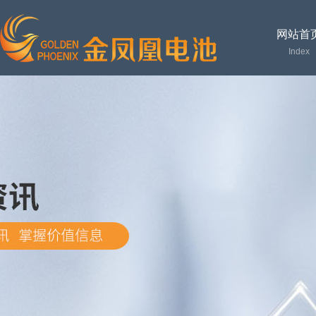
网站首
Index