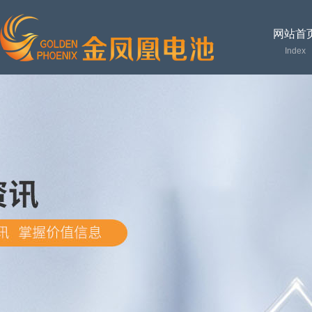
网站首
Index