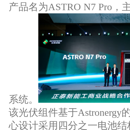
产品名为ASTRO N7 P
系统。
该光伏组件基于Astronerg
心设计采用四分之一电池结