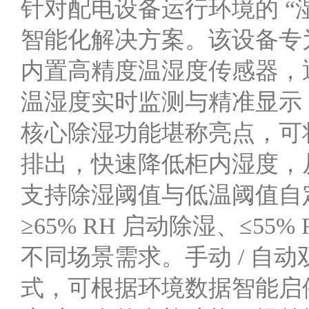
针对配电设备运行环境的 “
智能化解决方案。该设备专
内置高精度温湿度传感器，
温湿度实时监测与精准显示
核心除湿功能堪称亮点，可
排出，快速降低柜内湿度，
支持除湿阈值与低温阈值自
≥65% RH 启动除湿、≤55
不同场景需求。手动 / 自
式，可根据环境数据智能启