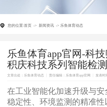
您的位置:
首页
->
新闻资讯
->
乐鱼体育动态
乐鱼体育app官网-科
积庆科技系列智能检
文章出处：乐鱼体育动态
责任编辑：乐鱼体育app官网
发表时间：
在工业智能化加速升级与安
稳定性、环境监测的精准性