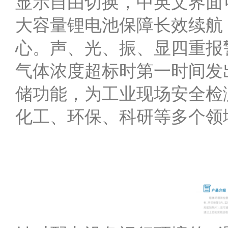
显示自由切换，中英文界面可
大容量锂电池保障长效续航，
心。声、光、振、显四重报警
气体浓度超标时第一时间发出
储功能，为工业现场安全检
化工、环保、科研等多个领