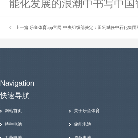
能化发展的浪潮中书写中国
上一篇:
乐鱼体育app官网-中央组织部决定：田宏斌任中石化集团
党组成员
Navigation
快速导航
网站首页
关于乐鱼体育
特种电池
储能电池
工业电池
户外电池