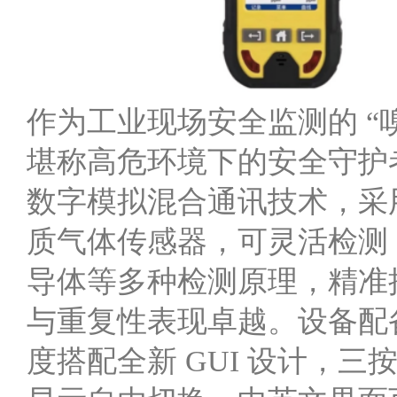
作为工业现场安全监测的 “
堪称高危环境下的安全守护
数字模拟混合通讯技术，采
质气体传感器，可灵活检测 
导体等多种检测原理，精准
与重复性表现卓越。设备配备 
度搭配全新 GUI 设计，