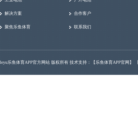
解决方案
合作客户
聚焦乐鱼体育
联系我们
leyu乐鱼体育APP官方网站 版权所有 技术支持：【
乐鱼体育APP官网
】 