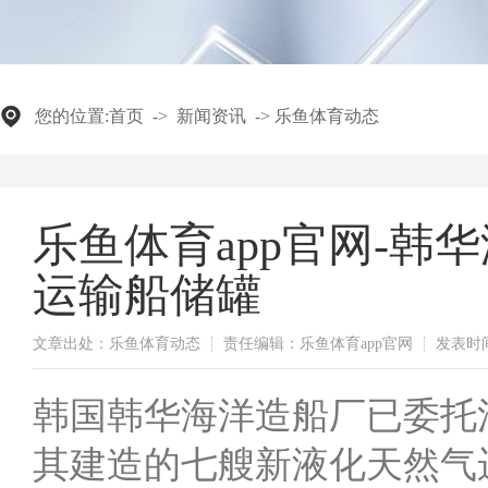
您的位置:
首页
->
新闻资讯
->
乐鱼体育动态
乐鱼体育app官网-韩
运输船储罐
文章出处：乐鱼体育动态
责任编辑：乐鱼体育app官网
发表时间：
韩国韩华海洋造船厂已委托法国技术公
其建造的七艘新液化天然气