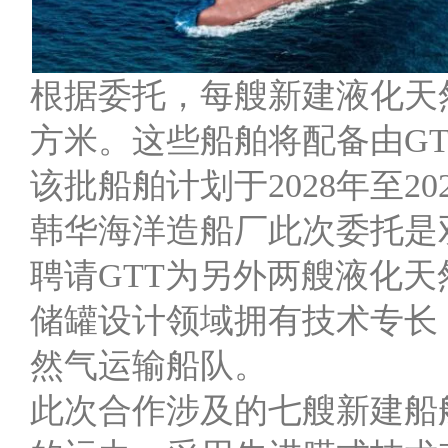
根据委托，每艘新建液化天然
方米。这些船舶将配备由GTT
该批船舶计划于2028年至2
韩华海洋造船厂此次委托是
聘请GTT为另外两艘液化天
储罐设计领域拥有技术专长
然气运输船队。
此次合作涉及的七艘新建船