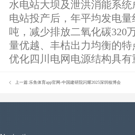
水电站大坝及泄洪消能系统
电站投产后，年平均发电量约
吨，减少排放二氧化碳32
量优越、丰枯出力均衡的特
优化四川电网电源结构具有
上一篇:
乐鱼体育app官网-中国建研院闪耀2025深圳核博会