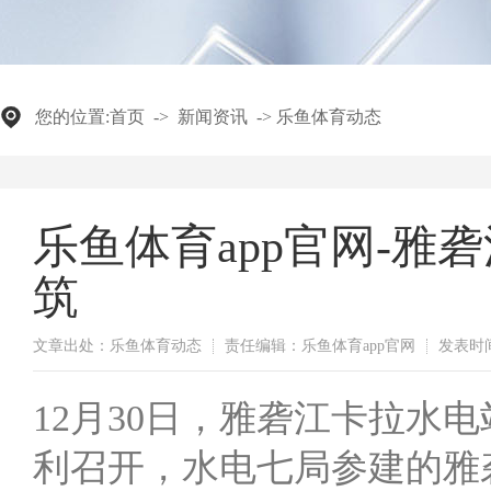
您的位置:
首页
->
新闻资讯
->
乐鱼体育动态
乐鱼体育app官网-
筑
文章出处：乐鱼体育动态
责任编辑：乐鱼体育app官网
发表时间：
12月30日，雅砻江卡拉水
利召开，水电七局参建的雅