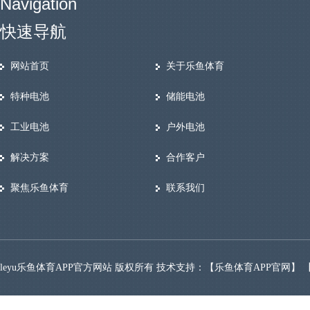
Navigation
快速导航
网站首页
关于乐鱼体育
特种电池
储能电池
工业电池
户外电池
解决方案
合作客户
聚焦乐鱼体育
联系我们
leyu乐鱼体育APP官方网站 版权所有 技术支持：【
乐鱼体育APP官网
】 