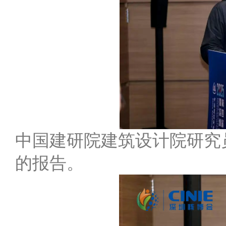
中国建研院建筑设计院研究
的报告。