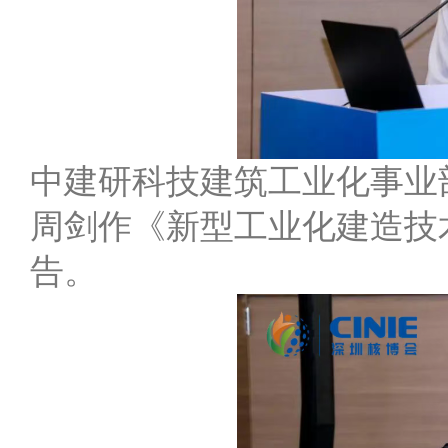
中建研科技建筑工业化事业
周剑作《新型工业化建造技
告。