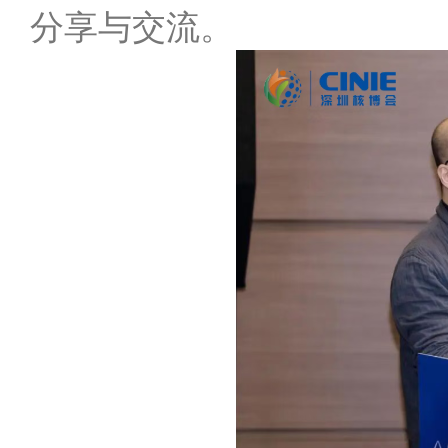
分享与交流。