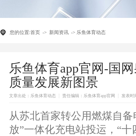
您的位置:
首页
->
新闻资讯
->
乐鱼体育动态
乐鱼体育app官网-国
质量发展新图景
文章出处：乐鱼体育动态
责任编辑：乐鱼体育app官网
发表时间：
从苏北首家转公用燃煤自备
放”一体化充电站投运，“