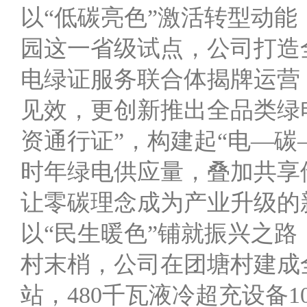
以“低碳亮色”激活转型动
园这一省级试点，公司打造
电绿证服务联合体揭牌运营
见效，更创新推出全品类绿
资通行证”，构建起“电—碳
时年绿电供应量，叠加共享
让零碳理念成为产业升级的
以“民生暖色”铺就振兴之
村末梢，公司在团塘村建成
站，480千瓦液冷超充设备