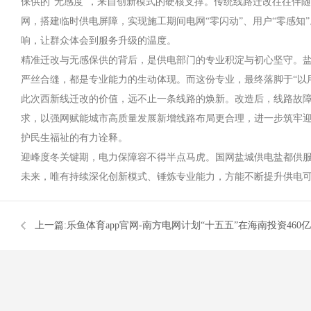
保供的“无感度”，来自创新模式的硬核支撑。传统线路迁改往往伴
网，搭建临时供电屏障，实现施工期间电网“零闪动”、用户“零感知
响，让群众体会到服务升级的温度。
精准迁改与无感保供的背后，是供电部门的专业积淀与初心坚守。
严丝合缝，都是专业能力的生动体现。而这份专业，最终落脚于“以
此次西新线迁改的价值，远不止一条线路的焕新。改造后，线路故
求，以强网赋能城市高质量发展新增线路布局更合理，进一步筑牢迎
护民生福祉的有力诠释。
迎峰度冬关键期，电力保障容不得半点马虎。国网盐城供电盐都供
未来，唯有持续深化创新模式、锤炼专业能力，方能不断提升供电
上一篇:
乐鱼体育app官网-南方电网计划“十五五”在海南投资460