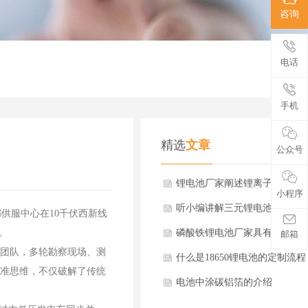
咨询
电话
手机
精选
文章
公众号
锂电池厂家阐述锂离子电池有
小程序
用途？
听小编讲解三元锂电池是什么
供服中心在10千伏西新线
。
磷酸铁锂电池厂家具有哪些优
邮箱
项团队，多轮勘察现场、测
什么是18650锂电池的定制流程
精准思维，不仅破解了传统
电池中涂碳铝箔的介绍