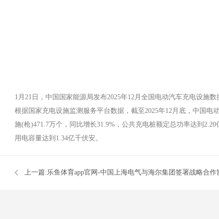
1月21日，中国国家能源局发布2025年12月全国电动汽车充电设施数
根据国家充电设施监测服务平台数据，截至2025年12月底，中国电动汽
施(枪)471.7万个，同比增长31.9%，公共充电桩额定总功率达到2.2
用电容量达到1.34亿千伏安。
上一篇:
乐鱼体育app官网-中国上海电气与海尔集团签署战略合作