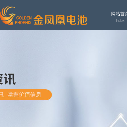
网站首
Index