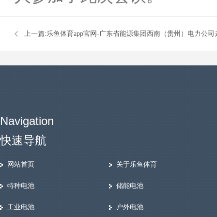
上一篇:
乐鱼体育app官网-广东省能源集团西南（贵州）电力公司
创示范之路
Navigation
快速导航
网站首页
关于乐鱼体育
特种电池
储能电池
工业电池
户外电池