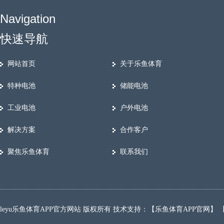
Navigation
快速导航
网站首页
关于乐鱼体育
特种电池
储能电池
工业电池
户外电池
解决方案
合作客户
聚焦乐鱼体育
联系我们
leyu乐鱼体育APP官方网站 版权所有 技术支持：【
乐鱼体育APP官网
】 