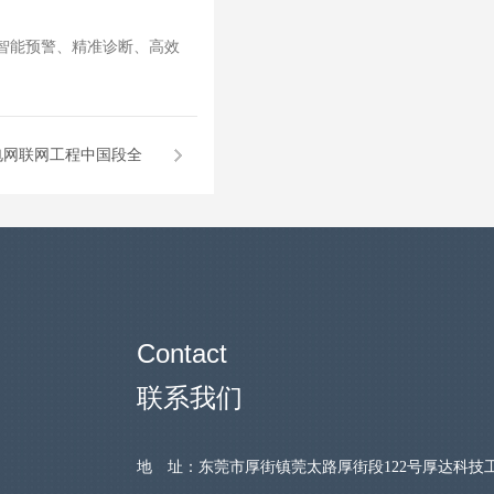
智能预警、精准诊断、高效
挝电网联网工程中国段全
线贯通
Contact
联系我们
地 址：东莞市厚街镇莞太路厚街段122号厚达科技