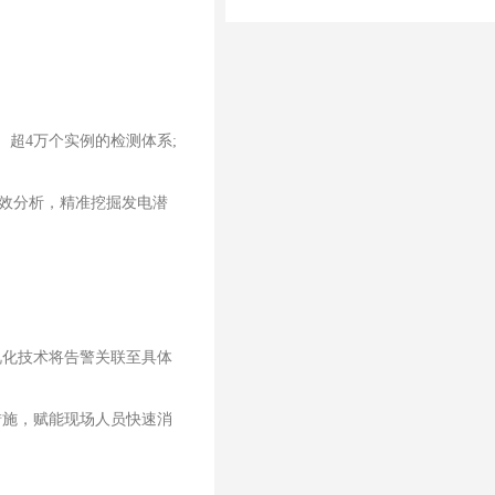
到国家发改委核准批复-乐鱼体
app官网
、超4万个实例的检测体系;
能效分析，精准挖掘发电潜
。
视化技术将告警关联至具体
措施，赋能现场人员快速消