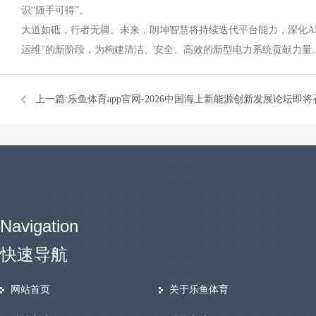
识“随手可得”。
大道如砥，行者无疆。未来，朗坤智慧将持续迭代平台能力，深化A
运维”的新阶段，为构建清洁、安全、高效的新型电力系统贡献力量
上一篇:
乐鱼体育app官网-2026中国海上新能源创新发展论坛即将
Navigation
快速导航
网站首页
关于乐鱼体育