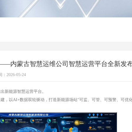
于常——内蒙古智慧运维公司智慧运营平台全新发
2026-05-24
推出新能源智慧运营平台。
建，以AI+数据双轮驱动，打造新能源场站“可监、可管、可预警、可优