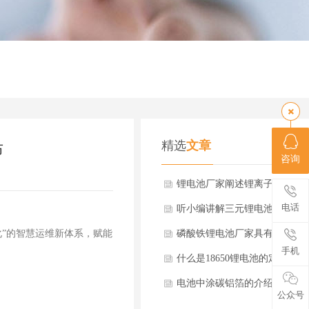
精选
文章
布
咨询
锂电池厂家阐述锂离子电池有
电话
用途？
听小编讲解三元锂电池是什么
化”的智慧运维新体系，赋能
磷酸铁锂电池厂家具有哪些优
手机
什么是18650锂电池的定制流程
电池中涂碳铝箔的介绍
公众号