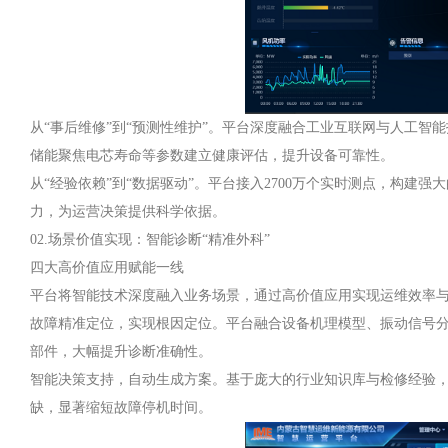
从“事后维修”到“预测性维护”。平台深度融合工业互联网与人工智能
储能聚焦电芯寿命等参数建立健康评估，提升设备可靠性。
从“经验依赖”到“数据驱动”。平台接入2700万个实时测点，构
力，为运营决策提供科学依据。
02.场景价值实现：智能诊断“精准外科”
四大高价值应用赋能一线
平台将智能技术深度融入业务场景，通过高价值应用实现运维效率
故障精准定位，实现根因定位。平台融合设备机理模型、振动信号
部件，大幅提升诊断准确性。
智能决策支持，自动生成方案。基于庞大的行业知识库与检修经验
缺，显著缩短故障停机时间。