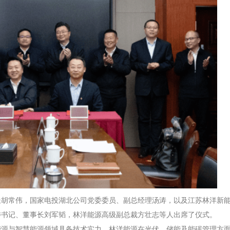
长胡常伟，国家电投湖北公司党委委员、副总经理汤涛，以及江苏林洋新
委书记、董事长刘军韬，林洋能源高级副总裁方壮志等人出席了仪式。
能源与智慧能源领域具备技术实力，林洋能源在光伏、储能及能碳管理方