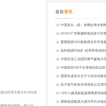
最新
资讯
中国首台（套）热耦合海水制
置稳定运行超500小时-乐鱼体育a
HTWO广州氢燃料电池牵引车
官网
大田物流在粤港澳大湾区启动
重塑能源与中船集团合作开发
营-乐鱼体育app官网
氢燃料电池系统-乐鱼体育app
晶科能源钙钛矿-硅串联电池转
率获新进展-乐鱼体育app官网
中国石油工业园区燃气掺氢示
目安全运行百日-乐鱼体育app
中国雄安500千伏变电站投运助
区绿电供应-乐鱼体育app官网
我国完成首次全尺寸高压纯氢
泄漏喷射火试验-乐鱼体育app
东方电气研发全球首获认证漂
能源总经理王翠玉作为代表
风电制氢平台-乐鱼体育app官
CPECC建成新能源离网柔性制
体化试验平台-乐鱼体育app官
国家能源集团大渡河丹巴水电
面拥有项目经验。他认为，