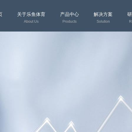
页
关于乐鱼体育
产品中心
解决方案
研
About Us
Products
Solution
R