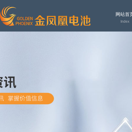
网站首
Index