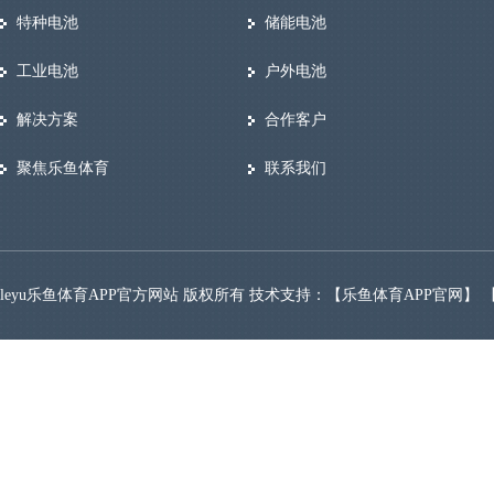
特种电池
储能电池
工业电池
户外电池
解决方案
合作客户
聚焦乐鱼体育
联系我们
leyu乐鱼体育APP官方网站 版权所有 技术支持：【
乐鱼体育APP官网
】 