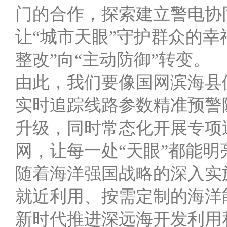
门的合作，探索建立警电协
让“城市天眼”守护群众的
整改”向“主动防御”转变。
由此，我们要像国网滨海县
实时追踪线路参数精准预警隐
升级，同时常态化开展专项
网，让每一处“天眼”都能
随着海洋强国战略的深入实
就近利用、按需定制的海洋
新时代推进深远海开发利用