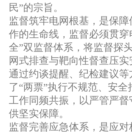
民”的宗旨。
监督筑牢电网根基，是保障
作的生命线，监督必须贯穿
全”双监督体系，将监督探
网式排查与靶向性督查压实
通过约谈提醒、纪检建议等
了“两票”执行不规范、安
工作同频共振，以严管严督
供坚实保障。
监督完善应急体系，是应对