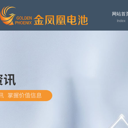
网站首
Index