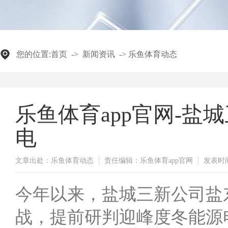
您的位置:
首页
->
新闻资讯
->
乐鱼体育动态
乐鱼体育app官网-
电
文章出处：乐鱼体育动态
责任编辑：乐鱼体育app官网
发表时间：
今年以来，盐城三新公司盐
战，提前研判迎峰度冬能源