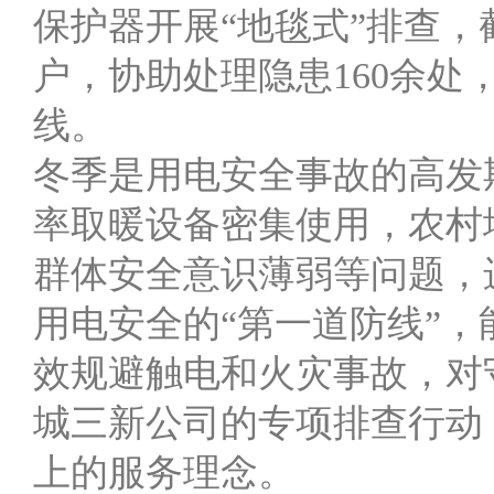
保护器开展“地毯式”排查，
户，协助处理隐患160余
线。
冬季是用电安全事故的高发
率取暖设备密集使用，农村
群体安全意识薄弱等问题，
用电安全的“第一道防线”
效规避触电和火灾事故，对
城三新公司的专项排查行动
上的服务理念。