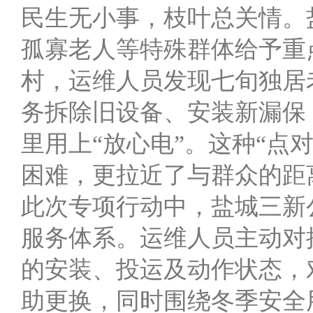
民生无小事，枝叶总关情。
孤寡老人等特殊群体给予重
村，运维人员发现七旬独居
务拆除旧设备、安装新漏保
里用上“放心电”。这种“点
困难，更拉近了与群众的距
此次专项行动中，盐城三新公
服务体系。运维人员主动对
的安装、投运及动作状态，
助更换，同时围绕冬季安全