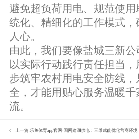
避免超负荷用电、规范使用
统化、精细化的工作模式，
人心。
由此，我们要像盐城三新公
以实际行动践行责任担当，
步筑牢农村用电安全防线，
全，才能用贴心服务温暖千
流。
上一篇:
乐鱼体育app官网-国网建湖供电：三维赋能优化营商环境