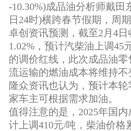
-10.30%)成品油分析师戴田
日24时)横跨春节假期，
卓创资讯预测，截至2月4
1.02%，预计汽柴油上调4
的调价红线，此次成品油零
流运输的燃油成本将维持不
隆众资讯也认为，预计本轮
家车主可根据需求加油。
值得注意的是，2025年国
计上调410元/吨，柴油价格