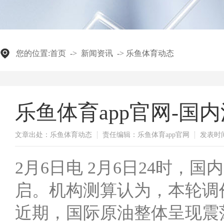
您的位置:
首页
->
新闻资讯
->
乐鱼体育动态
乐鱼体育app官网-国
文章出处：乐鱼体育动态
责任编辑：乐鱼体育app官网
发表时间：
2月6日电 2月6日24时，
启。机构测算认为，本轮调
近期，国际原油整体呈现震荡下跌走