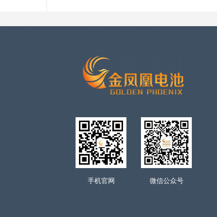
手机官网
微信公众号