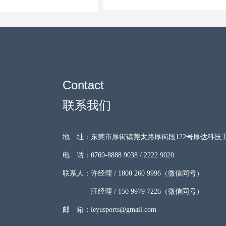
到国家发改委核准批复-乐鱼体
app官网
Contact
联系我们
地 址：东莞市厚街镇莞太路厚街段122号厚达科技
电 话：0769-8888 9038 / 2222 9020
联系人：许经理 / 1800 260 9996（微信同号）
汪经理 / 150 9979 7226（微信同号）
邮 箱：leyusports@gmail.com