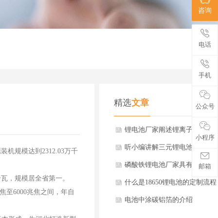
咨询
电话
手机
精选
文章
公众号
锂电池厂家阐述锂离子电池有
小程序
用途？
听小编讲解三元锂电池是什么
规模达到2312.03万千
磷酸铁锂电池厂家具有哪些优
邮箱
千瓦，规模居全省第一。
什么是18650锂电池的定制流程
至6000兆焦之间，年自
电池中涂碳铝箔的介绍