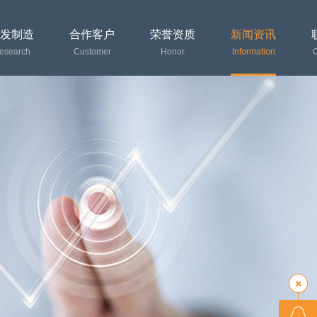
发制造
合作客户
荣誉资质
新闻资讯
esearch
Customer
Honor
Information
C