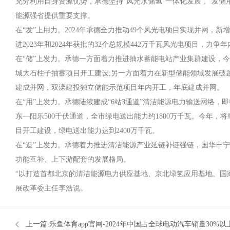
充分利用自身资源优势，承德坚持“风光水储氢”一体化发展，“发储
能源强省提供重要支撑。
在“发”上用力。2024年承德全力推动49个风光电项目实现并网，新
进2023年和2024年获批的32个总规模442万千瓦风光电项目，力争
在“储”上发力。承德一方面着力推进抽水蓄能电站产业集群建设，
城大石柱子抽蓄项目开工建设;另一方面着力在新型储能领域发展破
建成并网，双滦建投独立储能示范项目年内开工，年底建成并网。
在“用”上发力。承德陆续建成“6站3通道”清洁能源电力输送网络
东—阳乐500千伏通道，全市绿电送出能力约1800万千瓦。今年，
目开工建设，绿电送出能力达到2400万千瓦。
在“造”上发力。承德着力推进清洁能源产业延链补链强链，国华丰
功能互补、上下游配套的发展格局。
“以打造首都北京的清洁能源电力供应基地、京北绿氢应用基地、国
展改革委主任李浩说。
上一篇:
乐鱼体育app官网-2024年中国占全球电动汽车销量30%以