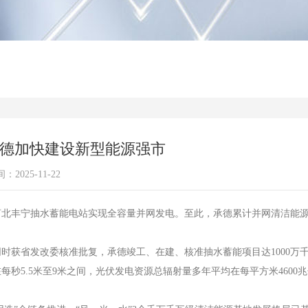
 承德加快建设新型能源强市
2025-11-22
河北丰宁抽水蓄能电站实现全容量并网发电。至此，承德累计并网清洁能源装机
时获省发改委核准批复，承德竣工、在建、核准抽水蓄能项目达1000万
5.5米至9米之间，光伏发电资源总辐射量多年平均在每平方米4600兆焦