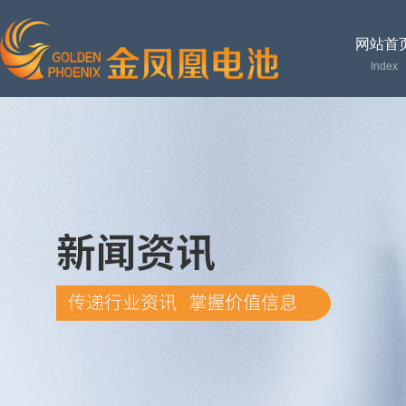
网站首
Index