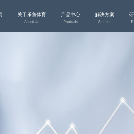
页
关于乐鱼体育
产品中心
解决方案
研
About Us
Products
Solution
R