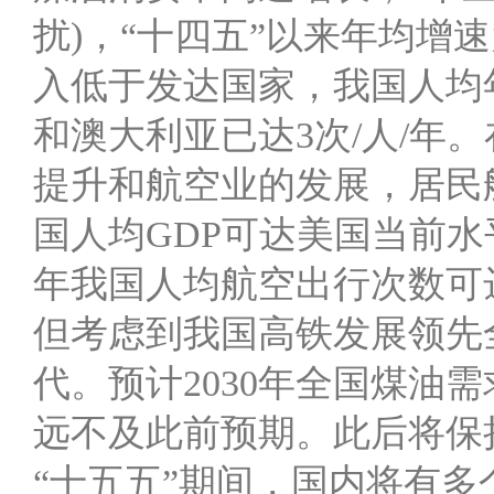
扰)，“十四五”以来年均增
入低于发达国家，我国人均年
和澳大利亚已达3次/人/年
提升和航空业的发展，居民航
国人均GDP可达美国当前水平
年我国人均航空出行次数可达
但考虑到我国高铁发展领先
代。预计2030年全国煤油需求
远不及此前预期。此后将保持
“十五五”期间，国内将有