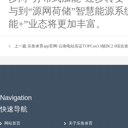
与到“源网荷储”智慧能源
能+”业态将更加丰富。
上一篇:
乐鱼体育app官网-云南电站实证TOPCon3.0较BC2.0综
7.2%，双面率贡献3.28%
Navigation
快速导航
网站首页
关于乐鱼体育