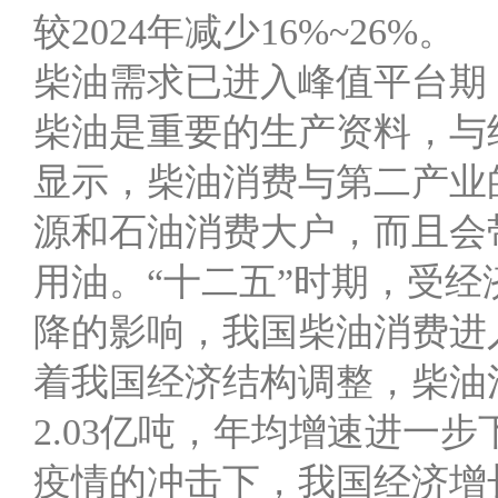
较2024年减少16%~26%。
柴油需求已进入峰值平台期
柴油是重要的生产资料，与
显示，柴油消费与第二产业
源和石油消费大户，而且会
用油。“十二五”时期，受
降的影响，我国柴油消费进
着我国经济结构调整，柴油消
2.03亿吨，年均增速进一步
疫情的冲击下，我国经济增