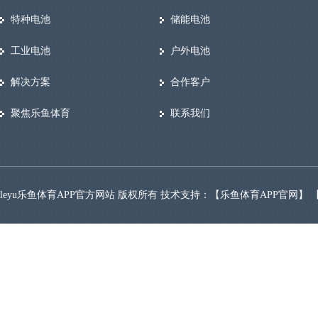
特种电池
储能电池
工业电池
户外电池
解决方案
合作客户
聚焦乐鱼体育
联系我们
leyu乐鱼体育APP官方网站 版权所有 技术支持：【
乐鱼体育APP官网
】 