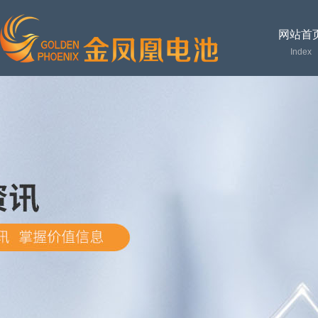
网站首
Index