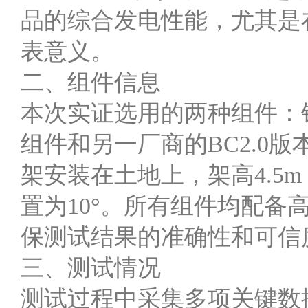
品的综合发电性能，尤其是
表意义。
二、组件信息
本次实证选用的两种组件：铭牌
组件和另一厂商的BC2.0
架安装在土地上，架高4.5m
置为10°。所有组件均配
保测试结果的准确性和可信
三、测试情况
测试过程中采集多项关键数