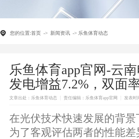
您的位置:
首页
->
新闻资讯
->
乐鱼体育动态
乐鱼体育app官网-云南电
发电增益7.2%，双面率
文章出处：乐鱼体育动态
责任编辑：乐鱼体育app官网
发表时间：
在光伏技术快速发展的背景下
为了客观评估两者的性能差