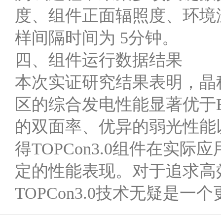
度、组件正面辐照度、环境
样间隔时间为 5分钟。
四、组件运行数据结果
本次实证研究结果表明，晶科N
区的综合发电性能显著优于BC
的双面率、优异的弱光性能
得TOPCon3.0组件在实
定的性能表现。对于追求高
TOPCon3.0技术无疑是