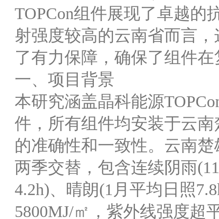
TOPCon组件展现了卓越的
射强度较高的云南省而言，
了有力保障，确保了组件在
一、项目背景
本研究涵盖晶科能源TOPCon
件，所有组件均安装于云南
的准确性和一致性。云南楚
两季交替，包含连续阴雨(11
4.2h)、晴朗(1月平均日照
5800MJ/㎡，紫外线强度