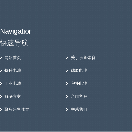
Navigation
快速导航
网站首页
关于乐鱼体育
特种电池
储能电池
工业电池
户外电池
解决方案
合作客户
聚焦乐鱼体育
联系我们