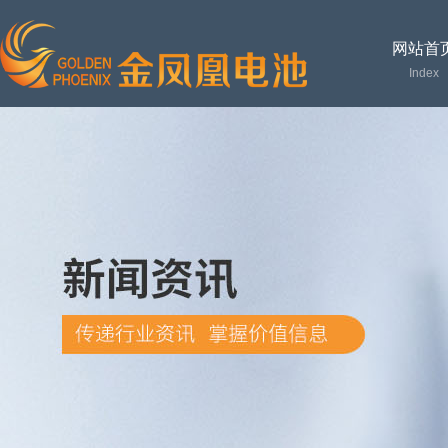
网站首
Index