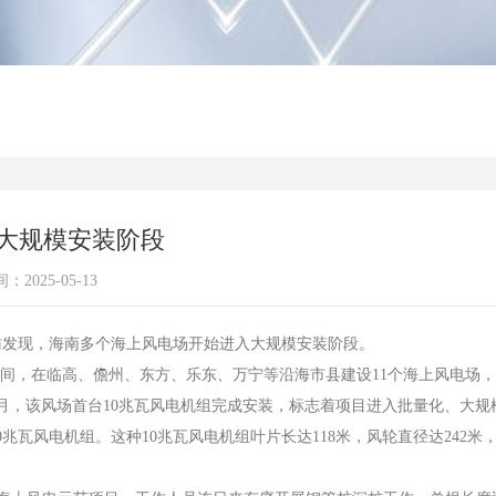
入大规模安装阶段
2025-05-13
访发现，海南多个海上风电场开始进入大规模安装阶段。
间，在临高、儋州、东方、乐东、万宁等沿海市县建设11个海上风电场，总
月，该风场首台10兆瓦风电机组完成安装，标志着项目进入批量化、大规
兆瓦风电机组。这种10兆瓦风电机组叶片长达118米，风轮直径达242