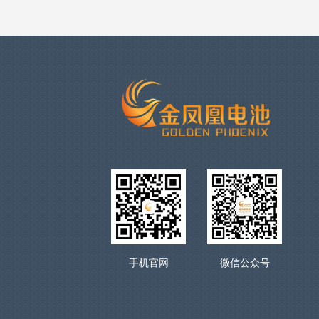
手机官网
微信公众号