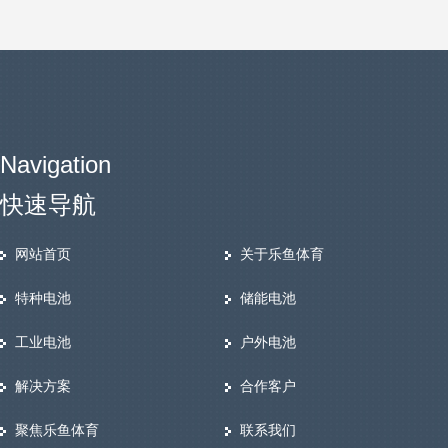
Navigation
快速导航
网站首页
关于乐鱼体育
特种电池
储能电池
工业电池
户外电池
解决方案
合作客户
聚焦乐鱼体育
联系我们