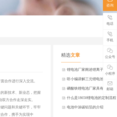
咨询
电话
手机
精选
文章
公众号
锂电池厂家阐述锂离子电池有
小程序
用途？
听小编讲解三元锂电池是什么
方面合作进行深入交流。
磷酸铁锂电池厂家具有哪些优
邮箱
建的新技术、新业态，把握
什么是18650锂电池的定制流程
动双方合作走深走实。
关键问题和关键环节，牢牢
电池中涂碳铝箔的介绍
实合作，携手为实现中