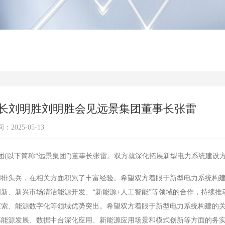
事长刘明胜刘明胜会见远景集团董事长张雷
2025-05-13
团(以下简称“远景集团”)董事长张雷。双方就深化拓展新型电力系统建设
和排头兵，在相关方面积累了丰富经验。希望双方着眼于新型电力系统构
新、新兴市场清洁能源开发、“新能源+人工智能”等领域的合作，持续推
探索、能源数字化等领域优势突出。希望双方着眼于新型电力系统构建的
基能源发展、数据中台深化应用、新能源应用场景和模式创新等方面的务