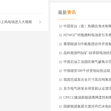
最新
资讯
个海上风电场进入大规模
中国首台（套）热耦合海水制
置稳定运行超500小时-乐鱼体育a
HTWO广州氢燃料电池牵引车
安装阶段
官网
大田物流在粤港澳大湾区启动
重塑能源与中船集团合作开发
营-乐鱼体育app官网
氢燃料电池系统-乐鱼体育app
晶科能源钙钛矿-硅串联电池转
率获新进展-乐鱼体育app官网
中国石油工业园区燃气掺氢示
目安全运行百日-乐鱼体育app
中国雄安500千伏变电站投运助
区绿电供应-乐鱼体育app官网
我国完成首次全尺寸高压纯氢
泄漏喷射火试验-乐鱼体育app
东方电气研发全球首获认证漂
风电制氢平台-乐鱼体育app官
CPECC建成新能源离网柔性制
体化试验平台-乐鱼体育app官
国家能源集团大渡河丹巴水电