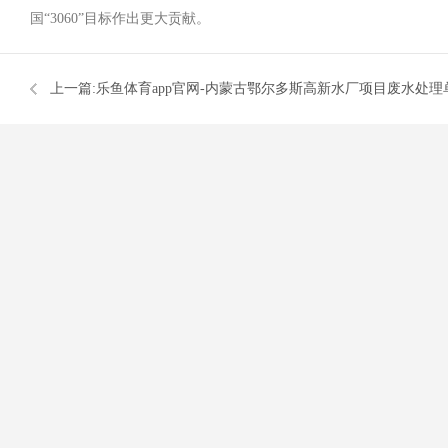
国“3060”目标作出更大贡献。
上一篇:
乐鱼体育app官网-内蒙古鄂尔多斯高新水厂项目废水处理
体顺利封顶