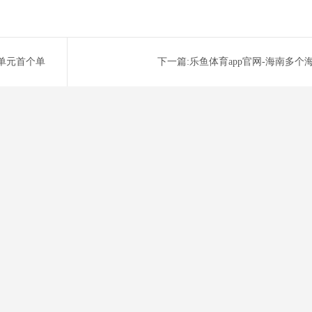
单元首个单
下一篇:
乐鱼体育app官网-海南多