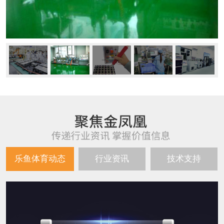
乐鱼体育动态
行业资讯
技术支持