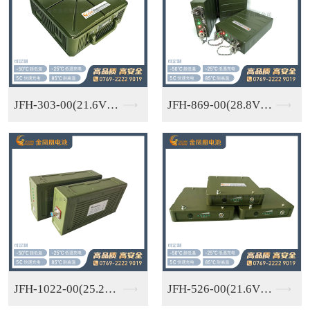
JFH-640-00（12.8V23Ah）
JFH-507-00（10.8V80Ah）锂电池
JFH-812-00（12.8V80Ah）特种设备用锂电池
JFH-705-00（12.8V 15Ah）低温特种锂电池