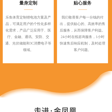
量身定制
贴心服务
乐鱼体育定制锂电池方案及产
我们敬畏客户每一分钱的付
品，可满足用户的个性化多样
出，提供贴心的、高效率的售
化需求，产品广泛应用于、医
后服务，从而保障客户利益。
疗、金融、通讯、安防、交
24小时在线咨询服务，1小时
通、光伏储能和3C消费电子等
快速售后响应机制，及时处理
领域。
客户问题。