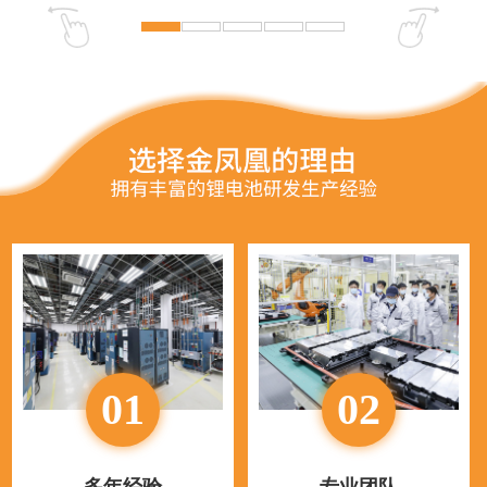
01
02