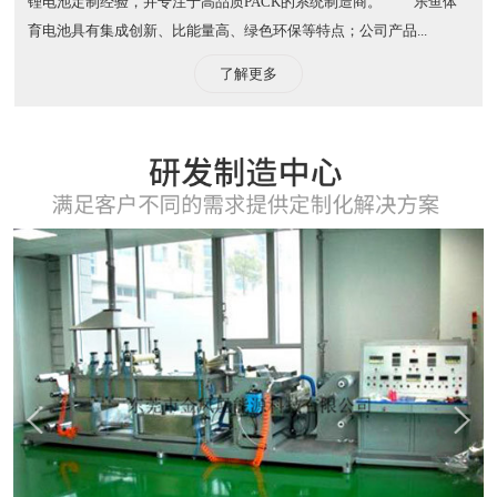
锂电池定制经验，并专注于高品质PACK的系统制造商。 乐鱼体
育电池具有集成创新、比能量高、绿色环保等特点；公司产品...
了解更多