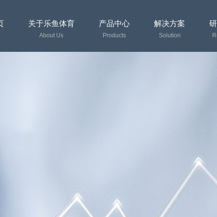
页
关于乐鱼体育
产品中心
解决方案
研
About Us
Products
Solution
R