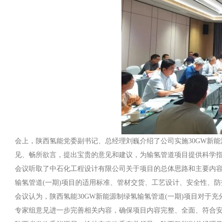
会上，陕西氢能党委副书记、总经理刘巍介绍了公司实施30GW新
见、畅所欲言，提出宝贵的意见和建议，为输氢管道项目提供科学
会议听取了中石化工程设计有限公司关于项目的总体思路和主要内容
输氢管道(一期)项目的适用标准、管材交货、工艺设计、安全性、
会议认为，陕西氢能30GW新能源制绿氢输氢管道(一期)项目对于
专家组意见进一步完善相关内容，确保项目内容完整、全面、符合安