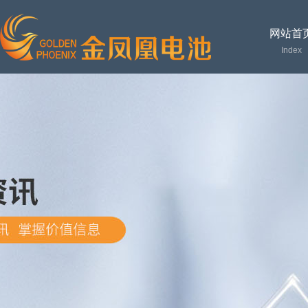
网站首
Index