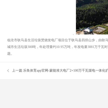
、
临沧市耿马县生活垃圾焚烧发电厂项目位于耿马县四排山乡，由耿马海创
城市生活垃圾300吨，年处理量约10.95万吨，年发电量3881万千
题。
上一篇:
乐鱼体育app官网-蒙能准大电厂2×100万千瓦煤电一体化
间冷塔X柱顺利合龙