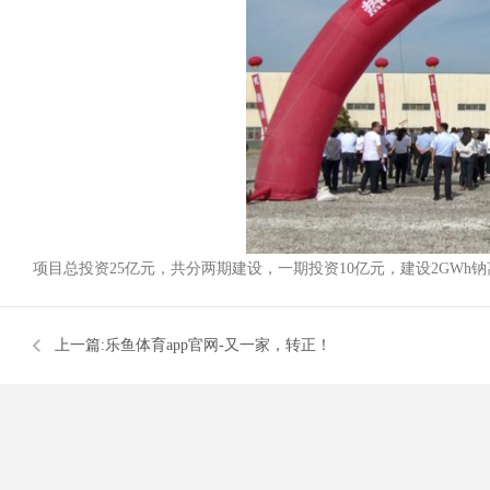
项目总投资25亿元，共分两期建设，一期投资10亿元，建设2GWh钠
上一篇:
乐鱼体育app官网-又一家，转正！