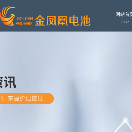
网站首
Index