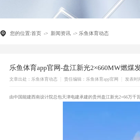
您的位置:
首页
->
新闻资讯
->
乐鱼体育动态
乐鱼体育app官网-盘江新光2×660MW燃
文章出处：乐鱼体育动态
责任编辑：乐鱼体育app官网
发表时间：
由中国能建西南设计院总包天津电建承建的贵州盘江新光2×66万千