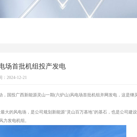
风电场首批机组投产发电
2024-12-21
迎风转动，国投广西新能源灵山一期(六炉山)风电场首批机组并网发电，这是
容量最大的风电场，是公司规划新能源“灵山百万基地”的基石，也是公司建
W风力发电机组。