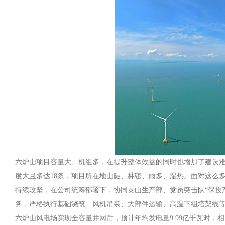
六炉山项目容量大、机组多，在提升整体效益的同时也增加了建设难度
度大且多达18条，项目所在地山陡、林密、雨多、湿热。面对这么
持续攻坚，在公司统筹部署下，协同灵山生产部、党员突击队“保投产
务，严格执行基础浇筑、风机吊装、大部件运输、高温下组塔架线
六炉山风电场实现全容量并网后，预计年均发电量9.99亿千瓦时，相