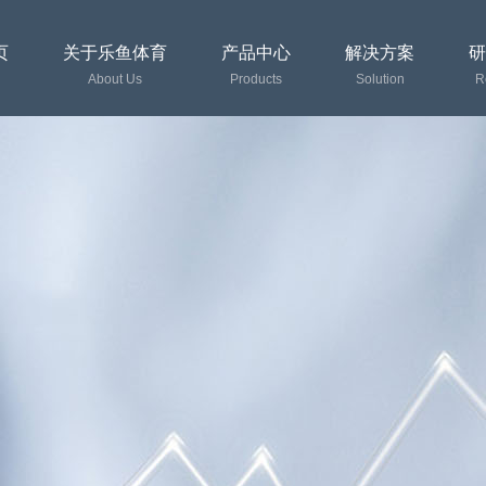
页
关于乐鱼体育
产品中心
解决方案
研
About Us
Products
Solution
R