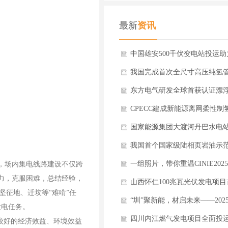
最新
资讯
中国雄安500千伏变电站投运助
区绿电供应-乐鱼体育app官网
我国完成首次全尺寸高压纯氢
泄漏喷射火试验-乐鱼体育app
东方电气研发全球首获认证漂
风电制氢平台-乐鱼体育app官
CPECC建成新能源离网柔性制
体化试验平台-乐鱼体育app官
国家能源集团大渡河丹巴水电
到国家发改委核准批复-乐鱼体
我国首个国家级陆相页岩油示
app官网
建设任务全面完成-乐鱼体育ap
一组照片，带你重温CINIE202
穴，场内集电线路建设不仅跨
力，克服困难，总结经验，
网
核博会精彩时刻-乐鱼体育app
山西怀仁100兆瓦光伏发电项目
坚征地、迁坟等“难啃”任
并网发电-乐鱼体育app官网
“圳”聚新能，材启未来——202
发电任务。
圳全球招商大会新能源与高性
四川内江燃气发电项目全面投运
来较好的经济效益、环境效益