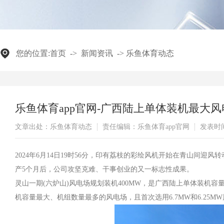
您的位置:
首页
->
新闻资讯
->
乐鱼体育动态
乐鱼体育app官网-广西陆上单体装机最大
文章出处：乐鱼体育动态
责任编辑：乐鱼体育app官网
发表时间：
2024年6月14日19时56分，印有荔枝的彩绘风机开始在青山间
产5个月后，公司攻坚克难、干事创业的又一标志性成果。
灵山一期(六炉山)风电场规划装机400MW，是广西陆上单体装机
机容量最大、机组数量最多的风电场，且首次选用6.7MW和6.25M