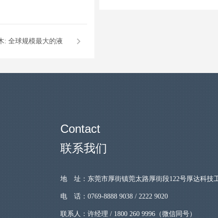
材料主题活动成果斐然-乐鱼体
鱼体育app官网
app官网
木: 全球规模最大的液
示范项目预计年底投产
Contact
联系我们
地 址：东莞市厚街镇莞太路厚街段122号厚达科技
电 话：0769-8888 9038 / 2222 9020
联系人：许经理 / 1800 260 9996（微信同号）