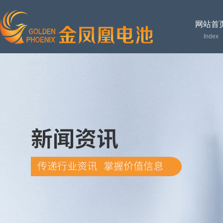
网站首
Index