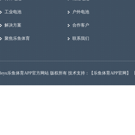
工业电池
户外电池
解决方案
合作客户
聚焦乐鱼体育
联系我们
leyu乐鱼体育APP官方网站 版权所有 技术支持：【
乐鱼体育APP官网
】 