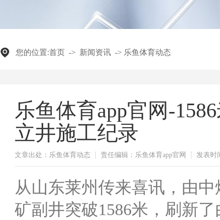
您的位置:
首页
->
新闻资讯
->
乐鱼体育动态
乐鱼体育app官网-1
立井施工纪录
文章出处：乐鱼体育动态
责任编辑：乐鱼体育app官网
发表时间：
从山东莱州传来喜讯，由中
矿副井突破1586米，刷新了