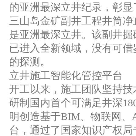
的亚洲最深立井纪录，彰显
三山岛金矿副井工程井筒净直径
是亚洲最深立井。该副井掘砌
已进入全新领域，没有可借
的探测。
立井施工智能化管控平台
开工以来，施工团队坚持技
研制国内首个可满足井深1800
明创造基于BIM、物联网、
台，通过了国家知识产权局