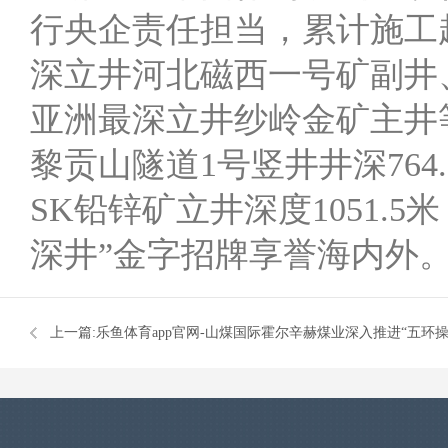
行央企责任担当，累计施工超千
深立井河北磁西一号矿副井、1
亚洲最深立井纱岭金矿主井
黎贡山隧道1号竖井井深76
SK铅锌矿立井深度1051.
深井”金字招牌享誉海内外
上一篇:
乐鱼体育app官网-山煤国际霍尔辛赫煤业深入推进“五环操