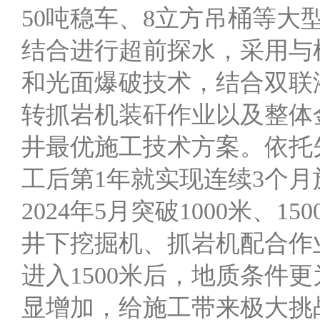
50吨稳车、8立方吊桶等
结合进行超前探水，采用与
和光面爆破技术，结合双联
转抓岩机装矸作业以及整体
井最优施工技术方案。依托
工后第1年就实现连续3个月
2024年5月突破1000米、15
井下挖掘机、抓岩机配合作
进入1500米后，地质条件
显增加，给施工带来极大挑