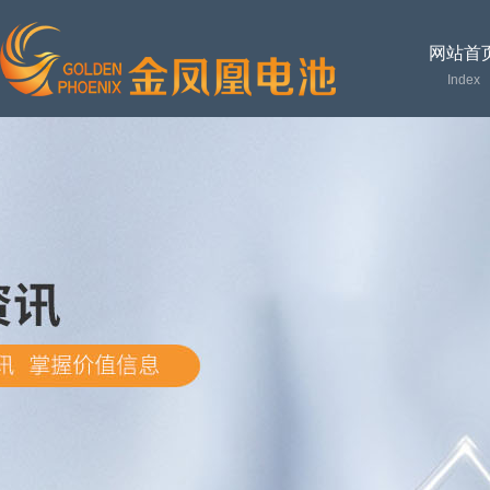
网站首
Index