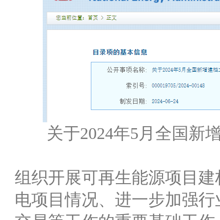
关于2024年5月全国
组织开展可再生能源项目建
电项目情况、进一步加强行