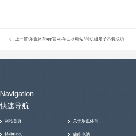
上一篇:
乐鱼体育app官网-羊曲水电站3号机组定子吊装成功
Navigation
快速导航
网站首页
关于乐鱼体育
特种电池
储能电池