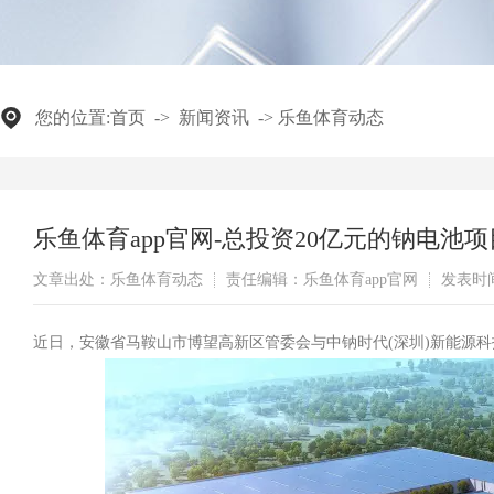
您的位置:
首页
->
新闻资讯
->
乐鱼体育动态
乐鱼体育app官网-总投资20亿元的钠电池
文章出处：乐鱼体育动态
责任编辑：乐鱼体育app官网
发表时间：
近日，安徽省马鞍山市博望高新区管委会与中钠时代(深圳)新能源