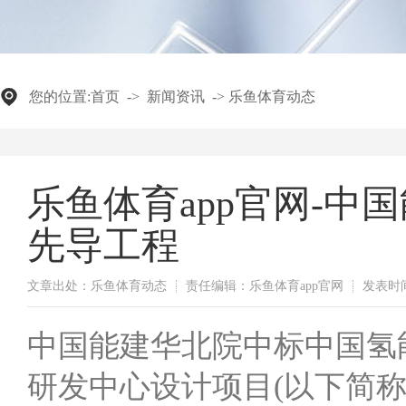
您的位置:
首页
->
新闻资讯
->
乐鱼体育动态
乐鱼体育app官网-
先导工程
文章出处：乐鱼体育动态
责任编辑：乐鱼体育app官网
发表时间：
中国能建华北院中标中国氢
研发中心设计项目(以下简称