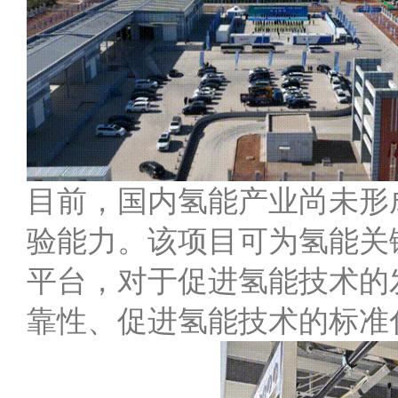
目前，国内氢能产业尚未形
验能力。该项目可为氢能关
平台，对于促进氢能技术的
靠性、促进氢能技术的标准