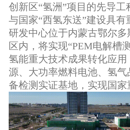
创新区“氢洲”项目的先导
与国家“西氢东送”建设具有
研发中心位于内蒙古鄂尔多
区内，将实现“PEM电解槽
氢能重大技术成果转化应用
源、大功率燃料电池、氢气
备检测实证基地，实现国家