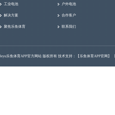
工业电池
户外电池
解决方案
合作客户
聚焦乐鱼体育
联系我们
leyu乐鱼体育APP官方网站 版权所有 技术支持：【
乐鱼体育APP官网
】 