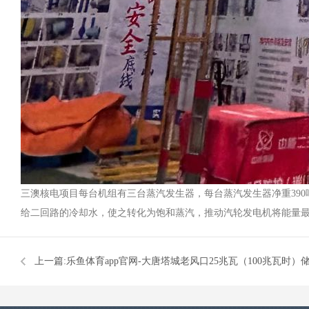
三澳核电项目每台机组有三台蒸汽发生器，每台蒸汽发生器净重390
给二回路的冷却水，使之转化为饱和蒸汽，推动汽轮发电机将能量
上一篇:
乐鱼体育app官网-大唐塔城老风口25兆瓦（100兆瓦时）