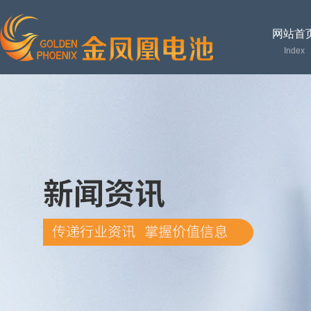
网站首
Index