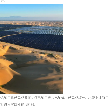
推进。
热项目也已完成备案，煤电项目更是已纳规、已完成核准。尽管上述项目
即将进入实质性建设阶段。