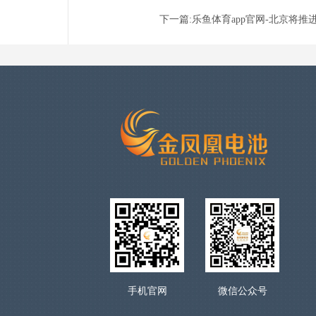
下一篇:
乐鱼体育app官网-北京将
手机官网
微信公众号