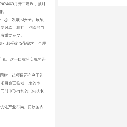
024年9月开工建设，预计
到国家发改委核准批复-乐鱼体
进。
app官网
了生态、发展和安全。该项
促使风吹、树挡、沙降的自
具有重要意义。
特性和受端负荷需求，合理
万千瓦。这一目标的实现将进
。同时，该项目还有利于进
，项目也面临着一定的市
，同时争取有利的消纳机制
、优化产业布局、拓展国内