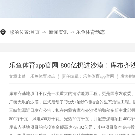
您的位置:
首页
->
新闻资讯
->
乐鱼体育动态
乐鱼体育app官网-800亿扔进沙漠！库布
文章出处：乐鱼体育动态
责任编辑：乐鱼体育app官网
发表时间：
库布齐基地项目不仅是一项重大的清洁能源工程，更是国家发改委、
广袤无垠的沙漠，正式启动了“光伏+治沙”相结合的生态治理工程
三峡能源近日发布公告，拟在内蒙古库布齐沙漠的鄂尔多斯中北部投
800万千瓦、风电400万千瓦、光热20万千瓦，并配套煤电项目40
库布齐基地项目的总投资金额高达797.92亿元，其中项目资本金占