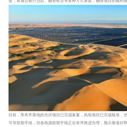
金，将通过银行贷款、融资租赁等多种方式筹集，确保项目的顺利
目前，库布齐基地的光伏项目已完成备案，风电项目已完成核准，光
可等前期手续，但各电源前期手续正在有序推进办理，预示着项目