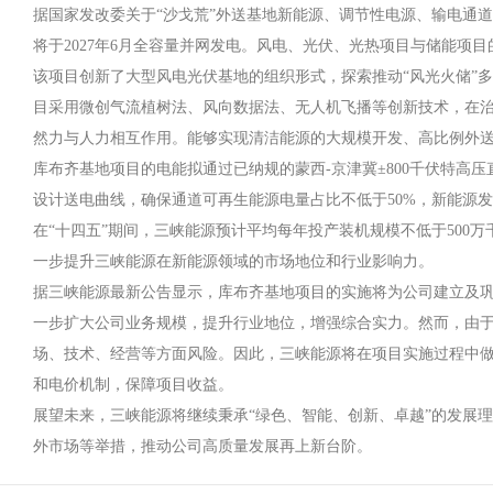
据国家发改委关于“沙戈荒”外送基地新能源、调节性电源、输电通道
将于2027年6月全容量并网发电。风电、光伏、光热项目与储能项
该项目创新了大型风电光伏基地的组织形式，探索推动“风光火储”
目采用微创气流植树法、风向数据法、无人机飞播等创新技术，在
然力与人力相互作用。能够实现清洁能源的大规模开发、高比例外
库布齐基地项目的电能拟通过已纳规的蒙西-京津冀±800千伏特
设计送电曲线，确保通道可再生能源电量占比不低于50%，新能源发
在“十四五”期间，三峡能源预计平均每年投产装机规模不低于500万千
一步提升三峡能源在新能源领域的市场地位和行业影响力。
据三峡能源最新公告显示，库布齐基地项目的实施将为公司建立及巩
一步扩大公司业务规模，提升行业地位，增强综合实力。然而，由
场、技术、经营等方面风险。因此，三峡能源将在项目实施过程中
和电价机制，保障项目收益。
展望未来，三峡能源将继续秉承“绿色、智能、创新、卓越”的发展
外市场等举措，推动公司高质量发展再上新台阶。