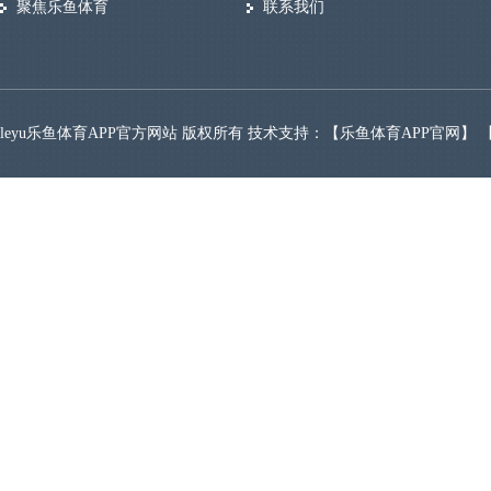
聚焦乐鱼体育
联系我们
leyu乐鱼体育APP官方网站 版权所有 技术支持：【
乐鱼体育APP官网
】 