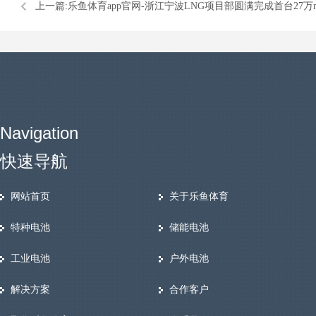
上一篇:
乐鱼体育app官网-浙江宁波LNG项目部圆满完成首台27万m
罐气顶升作业
Navigation
快速导航
网站首页
关于乐鱼体育
特种电池
储能电池
工业电池
户外电池
解决方案
合作客户