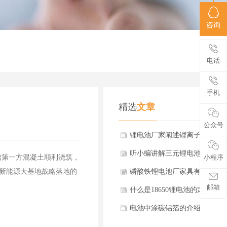
咨询
电话
手机
精选
文章
公众号
锂电池厂家阐述锂离子电池有
用途？
听小编讲解三元锂电池是什么
础第一方混凝土顺利浇筑，
小程序
”新能源大基地战略落地的
磷酸铁锂电池厂家具有哪些优
邮箱
什么是18650锂电池的定制流程
电池中涂碳铝箔的介绍