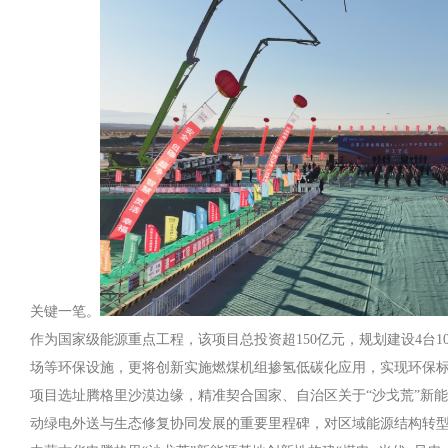
关键一笔。
作为国家级能源重点工程，该项目总投资超150亿元，规划建设4台
场等环保设施，更将创新实施燃煤机组掺氢低碳化应用，实现环保
项目选址腾格里沙漠边缘，精准契合国家、自治区关于“沙戈荒”新
动绿电外送与生态修复协同发展的重要里程碑，对区域能源结构转