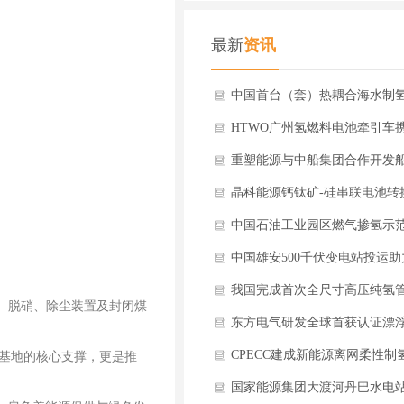
最新
资讯
中国首台（套）热耦合海水制
置稳定运行超500小时-乐鱼体育a
HTWO广州氢燃料电池牵引车
官网
大田物流在粤港澳大湾区启动
重塑能源与中船集团合作开发
营-乐鱼体育app官网
氢燃料电池系统-乐鱼体育app
晶科能源钙钛矿-硅串联电池转
率获新进展-乐鱼体育app官网
中国石油工业园区燃气掺氢示
目安全运行百日-乐鱼体育app
中国雄安500千伏变电站投运助
区绿电供应-乐鱼体育app官网
我国完成首次全尺寸高压纯氢
硫、脱硝、除尘装置及封闭煤
泄漏喷射火试验-乐鱼体育app
东方电气研发全球首获认证漂
风电制氢平台-乐鱼体育app官
CPECC建成新能源离网柔性制
源基地的核心支撑，更是推
体化试验平台-乐鱼体育app官
国家能源集团大渡河丹巴水电