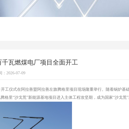
00万千瓦燃煤电厂项目全面开工
2026-07-09
项目开工仪式在阿拉善盟阿拉善左旗腾格里项目现场隆重举行。随着锅炉基
电腾格里“沙戈荒”新能源基地项目进入主体工程攻坚期，成为国家“沙戈荒