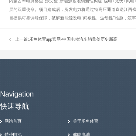
内蒙古华电腾格里“沙戈荒”新能源基地创新性构建“煤电+光伏+风
展的双重使命。项目建成后，所发电力将通过特高压通道直送江西省，
目提供可靠调峰保障，破解新能源发电“间歇性、波动性”难题，筑
上一篇:
乐鱼体育app官网-中国电动汽车销量创历史新高
Navigation
快速导航
网站首页
关于乐鱼体育
特种电池
储能电池