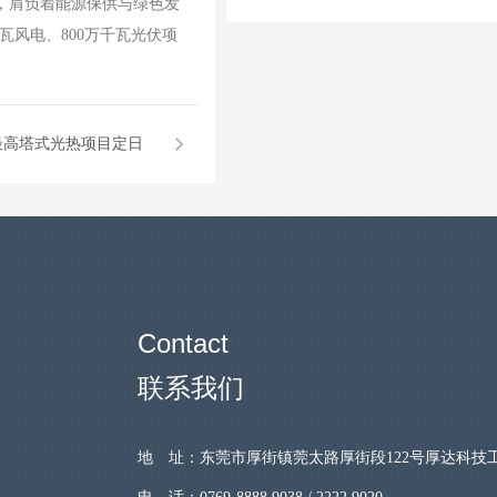
纽，肩负着能源保供与绿色发
到国家发改委核准批复-乐鱼体
瓦风电、800万千瓦光伏项
app官网
拔最高塔式光热项目定日
安装突破10000面大关
Contact
联系我们
地 址：东莞市厚街镇莞太路厚街段122号厚达科技