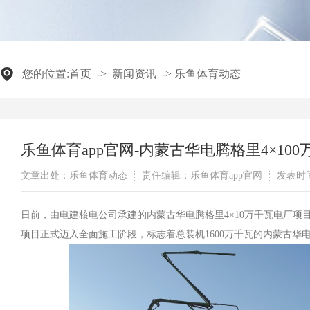
您的位置:
首页
->
新闻资讯
->
乐鱼体育动态
乐鱼体育app官网-内蒙古华电腾格里4×1
文章出处：乐鱼体育动态
责任编辑：乐鱼体育app官网
发表时间：
日前，由电建核电公司承建的内蒙古华电腾格里4×10万千瓦电厂
项目正式迈入全面施工阶段，标志着总装机1600万千瓦的内蒙古华