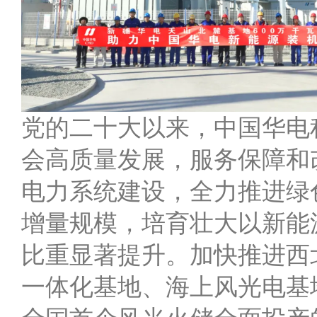
党的二十大以来，中国华电
会高质量发展，服务保障和
电力系统建设，全力推进绿
增量规模，培育壮大以新能
比重显著提升。加快推进西
一体化基地、海上风光电基