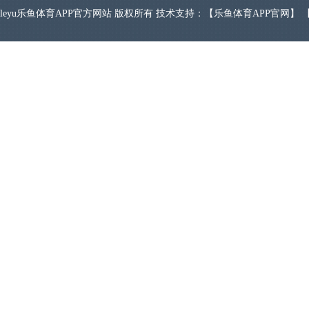
leyu乐鱼体育APP官方网站 版权所有 技术支持：【
乐鱼体育APP官网
】 