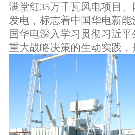
满堂红35万千瓦风电项目、
发电，标志着中国华电新能
国华电深入学习贯彻习近平
重大战略决策的生动实践，