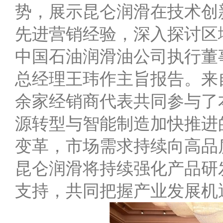
势，展示昆仑润滑在技术创
先进营销经验，深入探讨区
中国石油润滑油公司执行董
总经理王玮作主旨报告。来
余家经销商代表共同参与了
源转型与智能制造加快推进
变革，市场需求持续向高品
昆仑润滑将持续强化产品研
支持，共同把握产业发展机