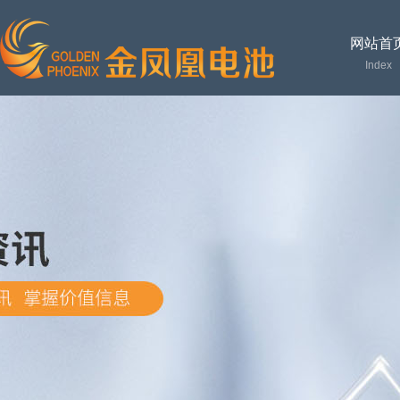
网站首
Index