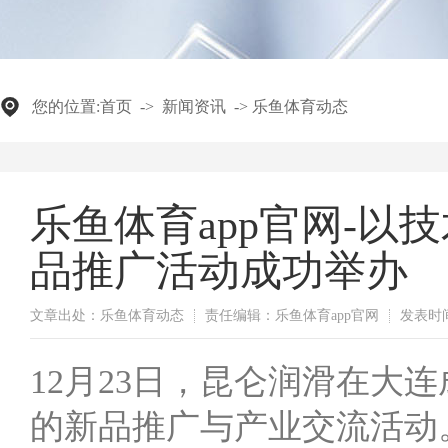
您的位置:
首页
->
新闻资讯
->
乐鱼体育动态
乐鱼体育app官网-以
品推广活动成功举办
文章出处：乐鱼体育动态
责任编辑：乐鱼体育app官网
发表时间：
12月23日，昆仑润滑在大
的新品推广与产业交流活动