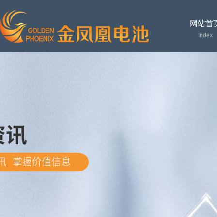
网站首
Index