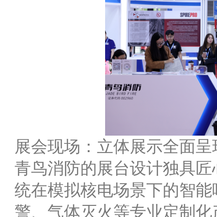
展会现场：立体展示全面呈
青鸟消防的展台设计独具匠
统在模拟核电场景下的智能
警、气体灭火等专业定制化