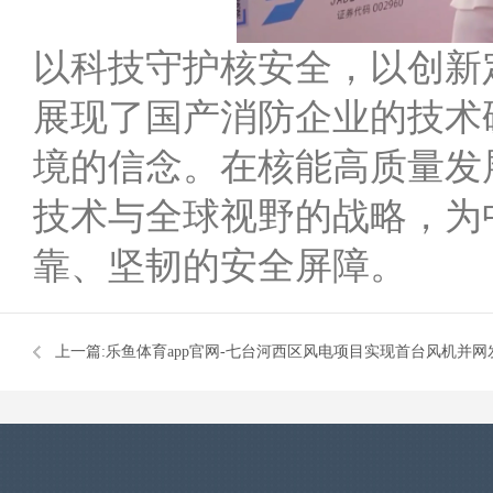
以科技守护核安全，以创新
展现了国产消防企业的技术
境的信念。在核能高质量发
技术与全球视野的战略，为
靠、坚韧的安全屏障。
上一篇:
乐鱼体育app官网-七台河西区风电项目实现首台风机并网