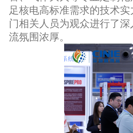
足核电高标准需求的技术实
门相关人员为观众进行了深
流氛围浓厚。