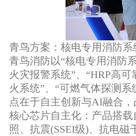
青鸟方案：核电专用消防系
青鸟消防以“核电专用消防
火灾报警系统”、“HRP高
火系统”、“可燃气体探测
点在于自主创新与AI融合，
核心芯片自主化：产品搭载自
照、抗震(SSEI级)、抗电