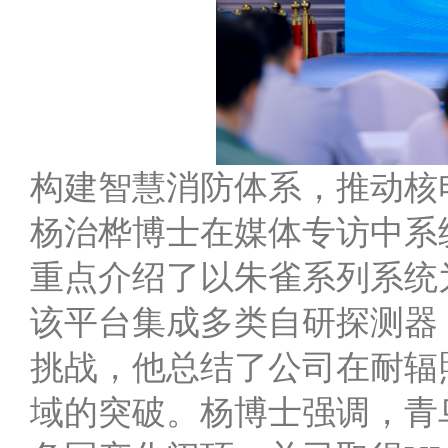
构建智慧消防体系，推动核
杨治桦博士在媒体专访中系
重点介绍了以朱雀系列系统
该平台集成多类自研探测器
挑战，他总结了公司在耐辐
域的突破。杨博士强调，青