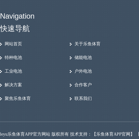
Navigation
快速导航
网站首页
关于乐鱼体育
特种电池
储能电池
工业电池
户外电池
解决方案
合作客户
聚焦乐鱼体育
联系我们
leyu乐鱼体育APP官方网站 版权所有 技术支持：【
乐鱼体育APP官网
】 