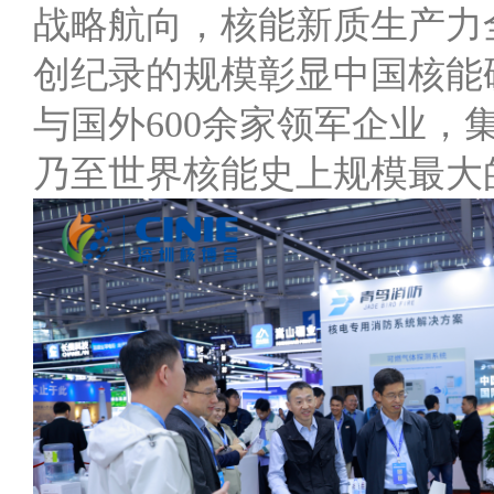
战略航向，核能新质生产力
创纪录的规模彰显中国核能硬
与国外600余家领军企业，
乃至世界核能史上规模最大