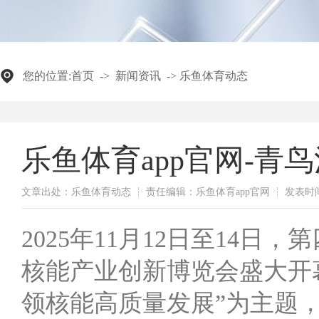
您的位置:
首页
->
新闻资讯
->
乐鱼体育动态
乐鱼体育app官网-青
文章出处：乐鱼体育动态
责任编辑：乐鱼体育app官网
发表时间：
2025年11月12日至14
核能产业创新博览会盛大开
领核能高质量发展”为主题