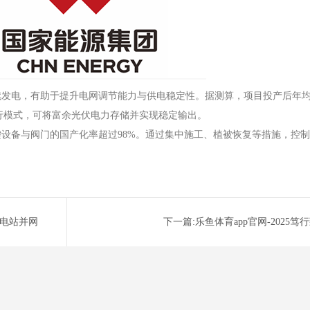
发电，有助于提升电网调节能力与供电稳定性。据测算，项目投产后年均发
运行模式，可将富余光伏电力存储并实现稳定输出。
设备与阀门的国产化率超过98%。通过集中施工、植被恢复等措施，控
能电站并网
下一篇:
乐鱼体育app官网-2025
动力