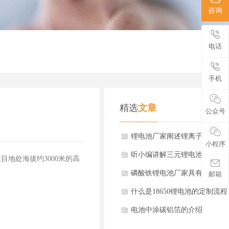
咨询
电话
手机
精选
文章
公众号
锂电池厂家阐述锂离子电池有
小程序
用途？
听小编讲解三元锂电池是什么
地处海拔约3000米的高
磷酸铁锂电池厂家具有哪些优
邮箱
什么是18650锂电池的定制流程
电池中涂碳铝箔的介绍