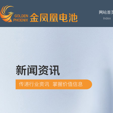
网站首
Index