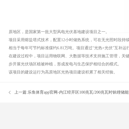
原地区，是国家第一批大型风电光伏基地建设项目之一。
项目采用熔盐塔式技术，配置12小时储热系统，可在无光照时段持续
相当于每年可节约标准煤约6.81万吨。项目通过“光热+光伏”互补
在建设过程中，项目运用物联网、大数据等技术支持施工管理，关键
步开展光伏场区植被种植，形成发电与生态保护相结合的模式。
该项目的建设运行为高原地区光热项目建设积累了相关经验。
上一篇:
乐鱼体育app官网-内江经开区100兆瓦/200兆瓦时钒锂储
投运