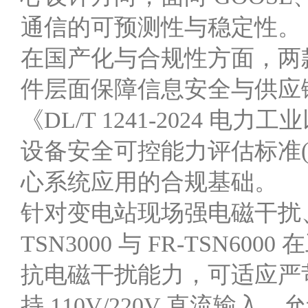
通信的可预测性与稳定性。
在国产化与合规性方面，两
件层面保障信息安全与供应
《DL/T 1241-2024
设备安全可控能力评估标准(2
心系统应用的合规基础。
针对变电站现场强电磁干扰
TSN3000 与 FR-TSN
抗电磁干扰能力，可适应严
持 110V/220V 直流输