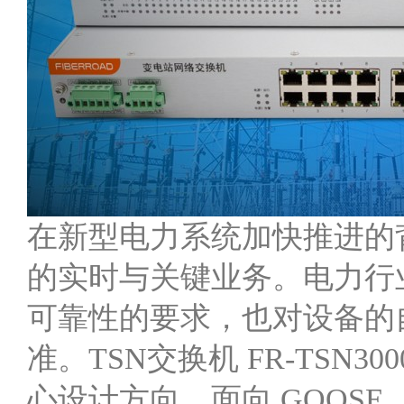
在新型电力系统加快推进的
的实时与关键业务。电力行
可靠性的要求，也对设备的
准。TSN交换机 FR-TSN3000
心设计方向，面向 GOOS