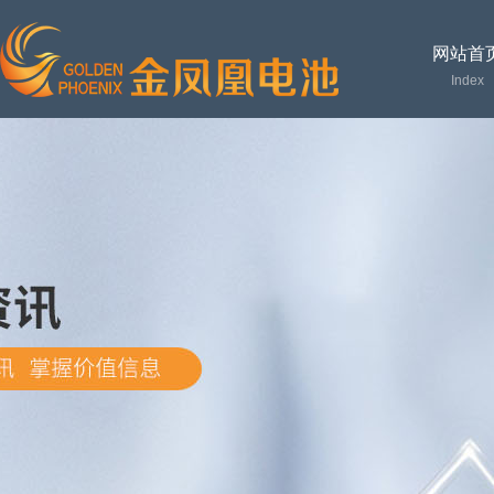
网站首
Index