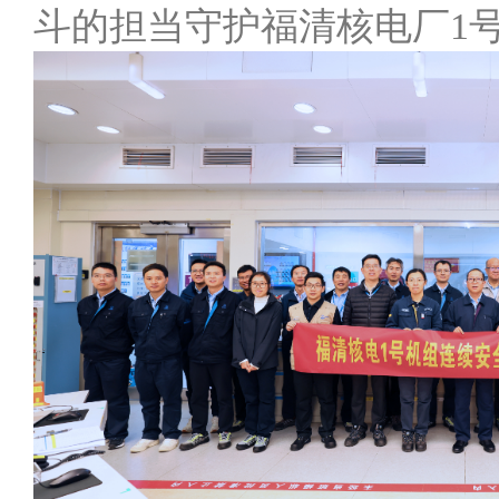
斗的担当守护福清核电厂1号