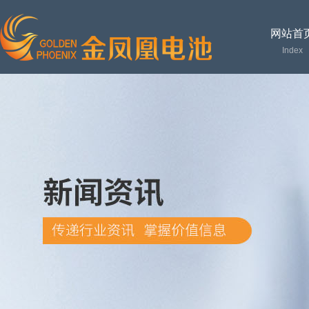
网站首
Index