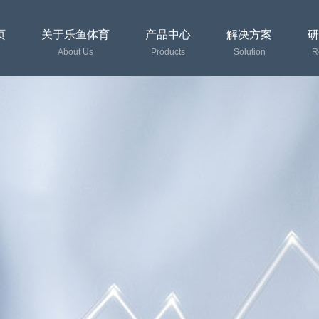
页
关于乐鱼体育
产品中心
解决方案
研
About Us
Products
Solution
R