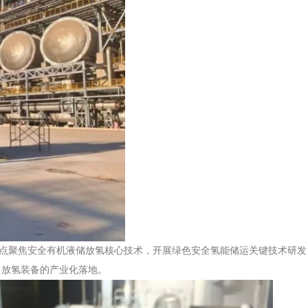
重点聚焦安全有机液储放氢核心技术，开展绿色安全氢能储运关键技术研
、放氢装备的产业化落地。