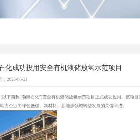
海石化成功投用安全有机液储放氢示范项目
2026-06-21
(以下简称“渤海石化”)安全有机液储放氢示范项目正式成功投用。该项
，助力企业向绿色低碳、新材料、新能源领域转型发展的关键举措。