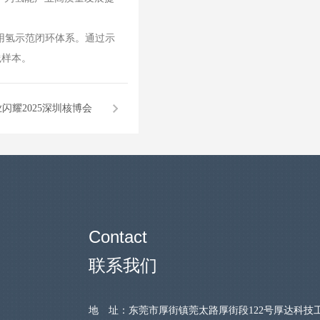
用氢示范闭环体系。通过示
践样本。
业闪耀2025深圳核博会
Contact
联系我们
地 址：东莞市厚街镇莞太路厚街段122号厚达科技