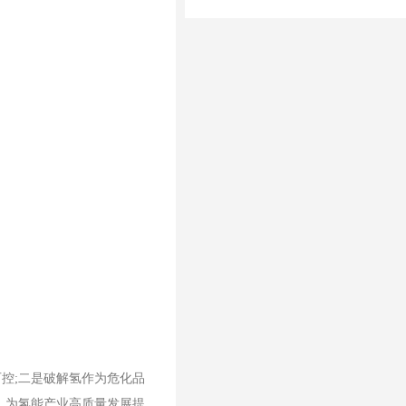
到国家发改委核准批复-乐鱼体
app官网
控;二是破解氢作为危化品
，为氢能产业高质量发展提