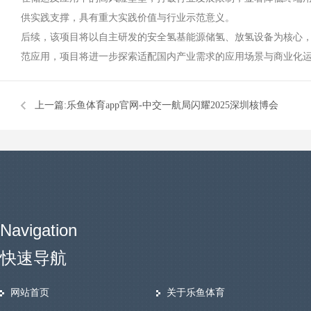
供实践支撑，具有重大实践价值与行业示范意义。
后续，该项目将以自主研发的安全氢基能源储氢、放氢设备为核心，
范应用，项目将进一步探索适配国内产业需求的应用场景与商业化
上一篇:
乐鱼体育app官网-中交一航局闪耀2025深圳核博会
Navigation
快速导航
网站首页
关于乐鱼体育