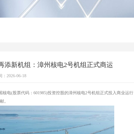
地再添新机组：漳州核电2号机组正式商运
2026-06-18
中国核电(股票代码：601985)投资控股的漳州核电2号机组正式投入商业
贡献。