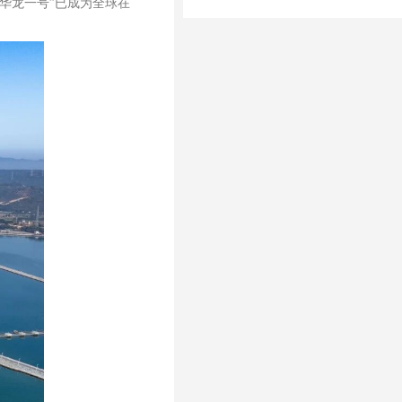
“华龙一号”已成为全球在
到国家发改委核准批复-乐鱼体
app官网