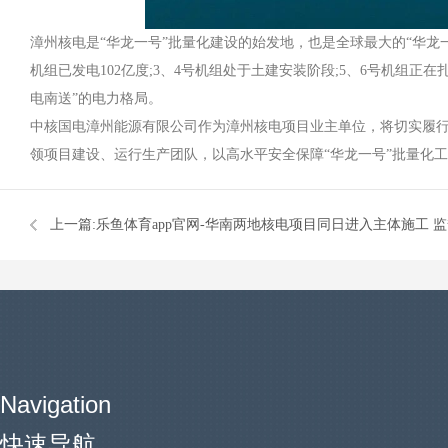
漳州核电是“华龙一号”批量化建设的始发地，也是全球最大的“华龙一
机组已发电102亿度;3、4号机组处于土建安装阶段;5、6号机组
电南送”的电力格局。
中核国电漳州能源有限公司作为漳州核电项目业主单位，将切实履行
领项目建设、运行生产团队，以高水平安全保障“华龙一号”批量化
上一篇:
乐鱼体育app官网-华南两地核电项目同日进入主体施工 
把核安全首道关
Navigation
快速导航