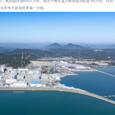
少二氧化碳排放约816万吨，相当于每年减少标准煤消耗超300万吨。目前
综合竞争力跻身世界第一方阵。