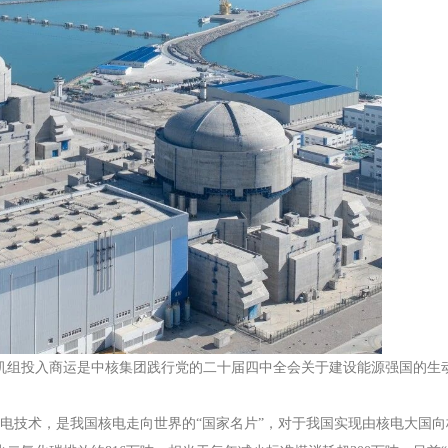
号机组投入商运是中核集团践行党的二十届四中全会关于建设能源强国的生
核电技术，是我国核电走向世界的“国家名片”，对于我国实现由核电大国