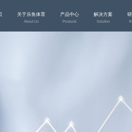
页
关于乐鱼体育
产品中心
解决方案
研
About Us
Products
Solution
R