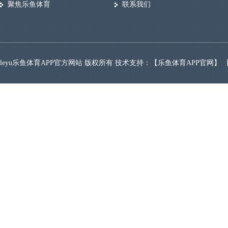
聚焦乐鱼体育
联系我们
leyu乐鱼体育APP官方网站 版权所有 技术支持：【
乐鱼体育APP官网
】 