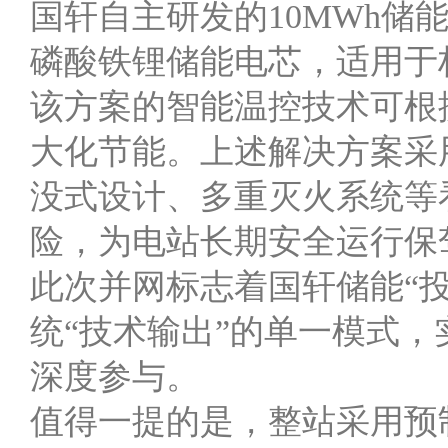
国轩自主研发的10MWh
磷酸铁锂储能电芯，适用于
该方案的智能温控技术可根
大化节能。上述解决方案采
没式设计、多重灭火系统等
险，为电站长期安全运行保
此次并网标志着国轩储能“
统“技术输出”的单一模式，
深度参与。
值得一提的是，整站采用预