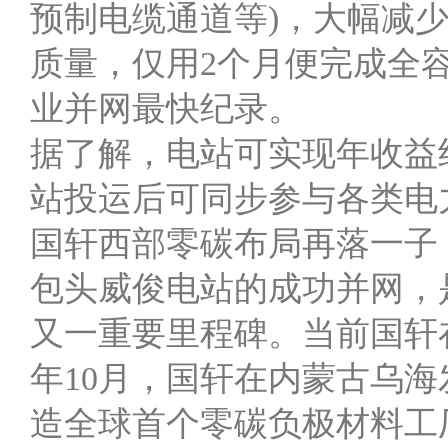
预制电缆通道等)，大幅减
质量，仅用2个月便完成全
业并网最快纪录。
据了解，电站可实现年收益
站投运后可同步参与各类电
国轩西部零碳布局再落一子
包头威俊电站的成功并网，
又一重要里程碑。当前国轩在
年10月，国轩在内蒙古乌海
造全球首个零碳负极材料工